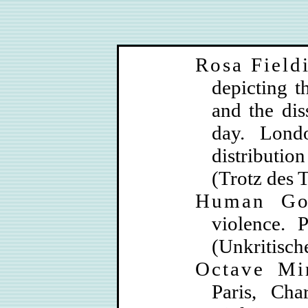
Rosa Field
depicting t
and the dis
day. Londo
distributio
(Trotz des T
Human Gor
violence. P
(Unkritisch
Octave Mi
Paris, Cha