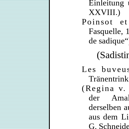
Einleitung 
XXVIII.)
Poinsot e
Fasquelle, 
de sadique“
(Sadisti
Les buveu
Tränentrinke
(Regina v.
der Amal
derselben a
aus dem Li
G. Schneide