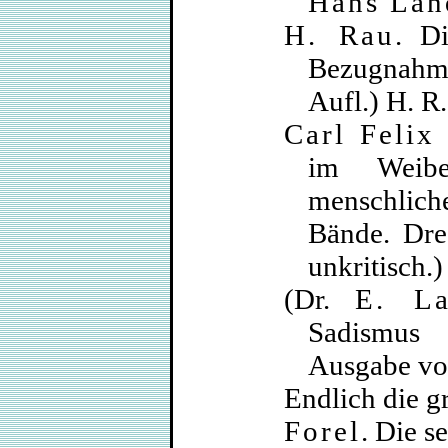
Hans Lan
H. Rau
. D
Bezugnahm
Aufl.) H. R
Carl Felix 
im Weibe
menschlich
Bände. Dre
unkritisch.)
(Dr.
E. La
Sadismus 
Ausgabe v
Endlich die g
Forel
. Die s