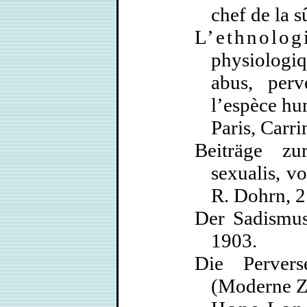
chef de la s
L’ethnolog
physiologiq
abus, perv
l’espèce hu
Paris, Carr
Beiträge zu
sexualis, v
R. Dohrn, 2
Der Sadismu
1903.
Die Perve
(Moderne Ze