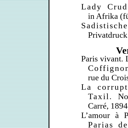
Lady Crud
in Afrika (f
Sadistisch
Privatdruck
Ve
Paris vivant.
Coffigno
rue du Croi
La corrupt
Taxil
. No
Carré, 1894
L’amour à P
Parias d