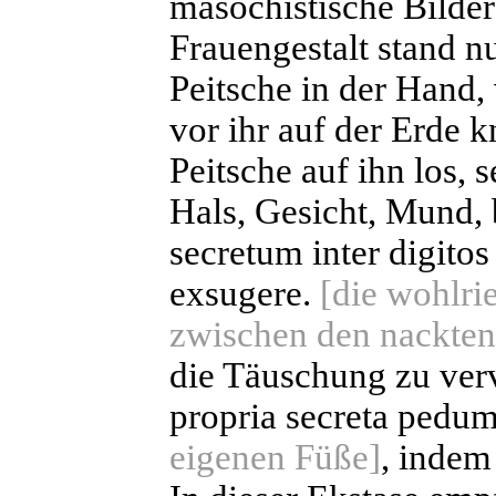
masochistische Bilder 
Frauengestalt stand nur
Peitsche in der Hand, 
vor ihr auf der Erde k
Peitsche auf ihn los, 
Hals, Gesicht, Mund, b
secretum inter digitos
exsugere.
[die wohlr
zwischen den nackten
die Täuschung zu verv
propria secreta pedu
eigenen Füße]
, indem