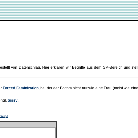
tellt von Datenschlag. Hier erklären wir Begriffe aus dem SM-Bereich und ste
er
Forced Feminization
, bei der der Bottom nicht nur wie eine Frau (meist wie ein
engl.
Sissy
.
roups