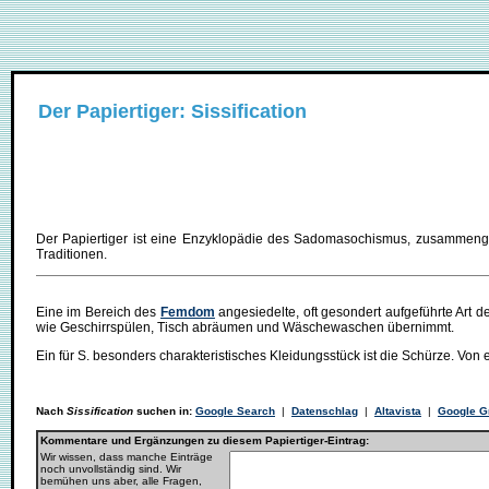
Der Papiertiger: Sissification
Der Papiertiger ist eine Enzyklopädie des Sadomasochismus, zusammenges
Traditionen.
Eine im Bereich des
Femdom
angesiedelte, oft gesondert aufgeführte Art d
wie Geschirrspülen, Tisch abräumen und Wäschewaschen übernimmt.
Ein für S. besonders charakteristisches Kleidungsstück ist die Schürze. Von 
Nach
Sissification
suchen in:
Google Search
|
Datenschlag
|
Altavista
|
Google G
Kommentare und Ergänzungen zu diesem Papiertiger-Eintrag:
Wir wissen, dass manche Einträge
noch unvollständig sind. Wir
bemühen uns aber, alle Fragen,