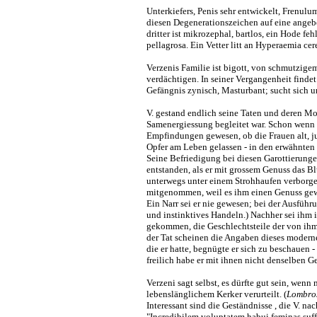
Unterkiefers, Penis sehr entwickelt, Frenulu
diesen Degenerationszeichen auf eine angebo
dritter ist mikrozephal, bartlos, ein Hode f
pellagrosa. Ein Vetter litt an Hyperaemia cer
Verzenis Familie ist bigott, von schmutzigem
verdächtigen. In seiner Vergangenheit findet 
Gefängnis zynisch, Masturbant; sucht sich u
V. gestand endlich seine Taten und deren Mo
Samenergiessung begleitet war. Schon wenn e
Empfindungen gewesen, ob die Frauen alt, ju
Opfer am Leben gelassen - in den erwähnten z
Seine Befriedigung bei diesen Garottierunge
entstanden, als er mit grossem Genuss das 
unterwegs unter einem Strohhaufen verborgen
mitgenommen, weil es ihm einen Genuss gewäh
Ein Narr sei er nie gewesen; bei der Ausfüh
und instinktives Handeln.) Nachher sei ihm 
gekommen, die Geschlechtsteile der von ihm g
der Tat scheinen die Angaben dieses modern
die er hatte, begnügte er sich zu beschauen -
freilich habe er mit ihnen nicht denselben G
Verzeni sagt selbst, es dürfte gut sein, wenn
lebenslänglichem Kerker verurteilt. (
Lombro
Interessant sind die Geständnisse , die V. na
"Incredibilem voluptatem habui feminas suffo