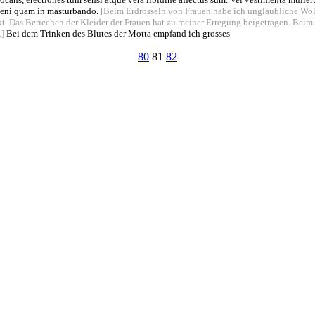
veni quam in masturbando.
[Beim Erdrosseln von Frauen habe ich unglaubliche Woll
t. Das Beriechen der Kleider der Frauen hat zu meiner Erregung beigetragen. Beim
.]
Bei dem Trinken des Blutes der Motta empfand ich grosses
80
81
82