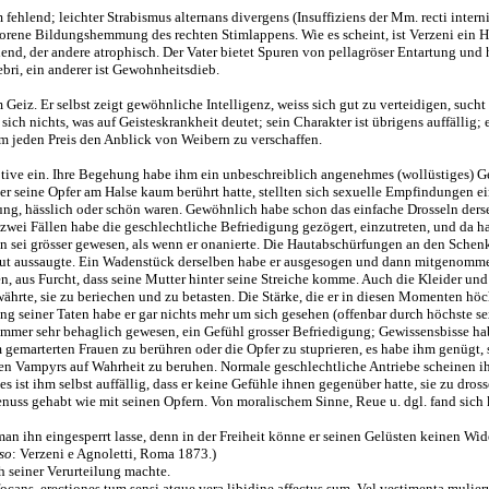
m fehlend; leichter Strabismus alternans divergens (Insuffiziens der Mm. recti inte
rene Bildungshemmung des rechten Stimlappens. Wie es scheint, ist Verzeni ein Her
ehlend, der andere atrophisch. Der Vater bietet Spuren von pellagröser Entartung un
ebri, ein anderer ist Gewohnheitsdieb.
 Geiz. Er selbst zeigt gewöhnliche Intelligenz, weiss sich gut zu verteidigen, sucht
sich nichts, was auf Geisteskrankheit deutet; sein Charakter ist übrigens auffällig; 
m jeden Preis den Anblick von Weibern zu verschaffen.
tive ein. Ihre Begehung habe ihm ein unbeschreiblich angenehmes (wollüstiges) Ge
r seine Opfer am Halse kaum berührt hatte, stellten sich sexuelle Empfindungen ein
ng, hässlich oder schön waren. Gewöhnlich habe schon das einfache Drosseln derse
wei Fällen habe die geschlechtliche Befriedigung gezögert, einzutreten, und da hab
n sei grösser gewesen, als wenn er onanierte. Die Hautabschürfungen an den Schen
Blut aussaugte. Ein Wadenstück derselben habe er ausgesogen und dann mitgenomme
, aus Furcht, dass seine Mutter hinter seine Streiche komme. Auch die Kleider und
rte, sie zu beriechen und zu betasten. Die Stärke, die er in diesen Momenten höc
rung seiner Taten habe er gar nichts mehr um sich gesehen (offenbar durch höchste
immer sehr behaglich gewesen, ein Gefühl grosser Befriedigung; Gewissensbisse habe
emarterten Frauen zu berühren oder die Opfer zu stuprieren, es habe ihm genügt, s
en Vampyrs auf Wahrheit zu beruhen. Normale geschlechtliche Antriebe scheinen ih
 es ist ihm selbst auffällig, dass er keine Gefühle ihnen gegenüber hatte, sie zu dro
enuss gehabt wie mit seinen Opfern. Von moralischem Sinne, Reue u. dgl. fand sich 
 man ihn eingesperrt lasse, denn in der Freiheit könne er seinen Gelüsten keinen Wid
so
: Verzeni e Agnoletti, Roma 1873.)
ch seiner Verurteilung machte.
cans, erectiones tum sensi atque vera libidine affectus sum. Vel vestimenta mulier