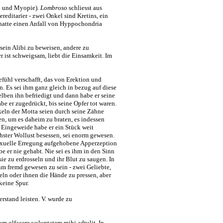
rni und Myopie).
Lombroso
schliesst aus
editarier - zwei Onkel sind Kretins, ein
d hatte einen Anfall von Hyppochondria
 sein Alibi zu beweisen, andere zu
er ist schweigsam, liebt die Einsamkeit. Im
fühl verschafft, das von Erektion und
. Es sei ihm ganz gleich in bezug auf diese
lben ihn befriedigt und dann habe er seine
e er zugedrückt, bis seine Opfer tot waren.
keln der Motta seien durch seine Zähne
n, um es daheim zu braten, es indessen
 Eingeweide habe er ein Stück weit
hster Wollust besessen, sei enorm gewesen.
 sexuelle Erregung aufgehobene Apperzeption
 er nie gehabt. Nie sei es ihm in den Sinn
ie zu erdrosseln und ihr Blut zu saugen. In
m fremd gewesen zu sein - zwei Geliebte,
sseln oder ihnen die Hände zu pressen, aber
keine Spur.
erstand leisten. V. wurde zu
um olfacere voluptatem mihi adtulit. In