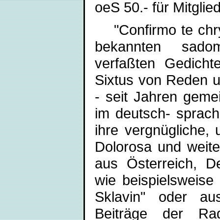
oeS 50.- für Mitglie
"Confirmo te chrys
bekannten sadoma
verfaßten Gedicht
Sixtus von Reden un
- seit Jahren geme
im deutsch- sprac
ihre vergnügliche, 
Dolorosa und weit
aus Österreich, D
wie beispielsweis
Sklavin" oder au
Beiträge der Rad