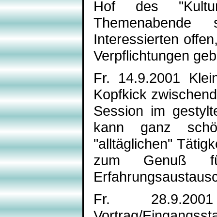
Hof des "Kultu
Themenabende s
Interessierten offen
Verpflichtungen ge
Fr. 14.9.2001 Klei
Kopfkick zwischendu
Session im gestylt
kann ganz schön
"alltäglichen" Täti
zum Genuß fü
Erfahrungsaustausc
Fr. 28.9.2
Vortrag/Eingangs