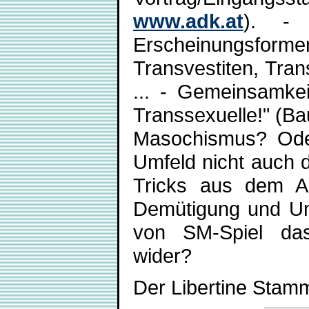
www.adk.at
). - 
Erscheinungsfor
Transvestiten, Tran
... - Gemeinsamkei
Transsexuelle!" (Ba
Masochismus? Ode
Umfeld nicht auch d
Tricks aus dem All
Demütigung und Unt
von SM-Spiel das 
wider?
Der Libertine Stam