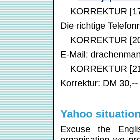
KORREKTUR [17. 
Die richtige Telefo
KORREKTUR [20. 
E-Mail: drachenma
KORREKTUR [21. 
Korrektur: DM 30,-
Yahoo situatio
Excuse the Engli
organisation we pro