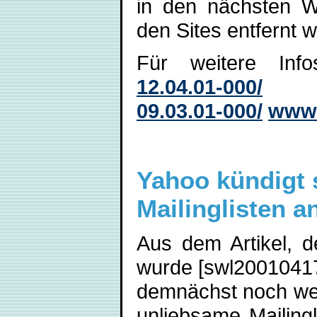
in den nächsten 
den Sites entfernt 
Für weitere Inf
12.04.01-000/
09.03.01-000/
www.
Yahoo kündigt 
Mailinglisten a
Aus dem Artikel, de
wurde [swl20010417
demnächst noch wes
unliebsame Mailingli