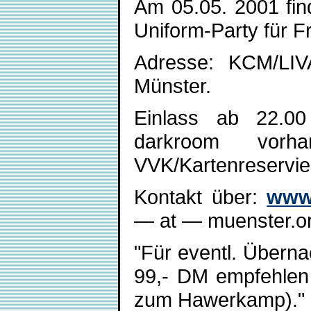
Am 05.05. 2001 find
Uniform-Party für Fr
Adresse: KCM/LI
Münster.
Einlass ab 22.00
darkroom vorh
VVK/Kartenreservie
Kontakt über:
www.
— at — muenster.o
"Für eventl. Überna
99,- DM empfehlen
zum Hawerkamp)."