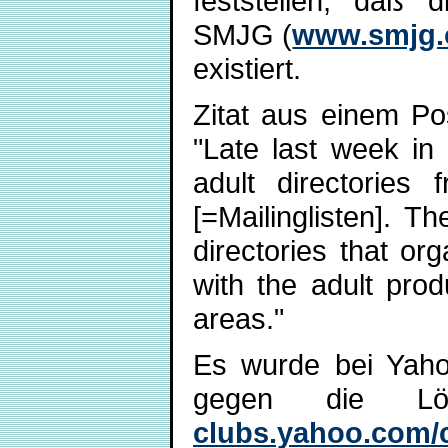
feststellen, daß 
SMJG (
www.smjg.
existiert.
Zitat aus einem Po
"Late last week in
adult directorie
[=Mailinglisten]. Th
directories that o
with the adult pro
areas."
Es wurde bei Yaho
gegen die Lö
clubs.yahoo.com/c