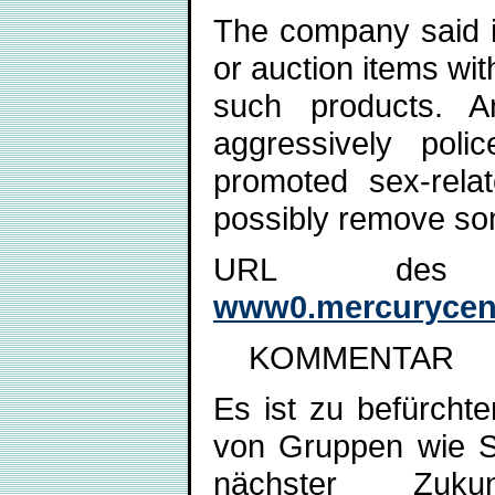
The company said it
or auction items wit
such products. A
aggressively pol
promoted sex-relat
possibly remove so
URL des engl
www0.mercurycent
KOMMENTAR
Es ist zu befürcht
von Gruppen wie S
nächster Zukun