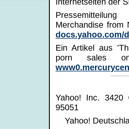
Internetseiten der
Pressemitteilun
Merchandise from N
docs.yahoo.com/do
Ein Artikel aus '
porn sales on
www0.mercurycent
Yahoo! Inc. 3420 
95051
Yahoo! Deutschlan