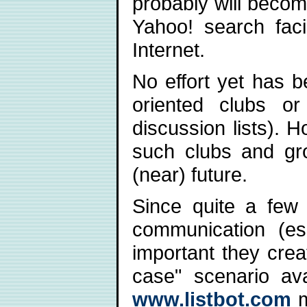
probably will become
Yahoo! search facil
Internet.
No effort yet has b
oriented clubs or
discussion lists). H
such clubs and gro
(near) future.
Since quite a few 
communication (esp
important they creat
case" scenario avai
www.listbot.com
m