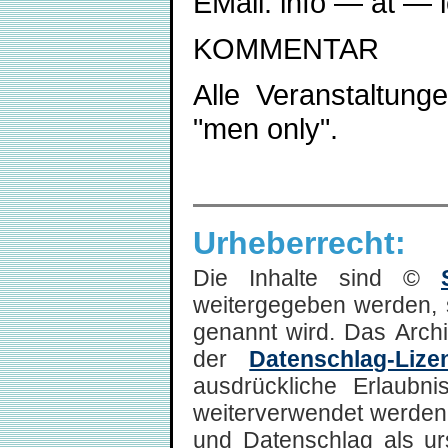
EMail: info — at —
KOMMENTAR
Alle Veranstaltun
"men only".
Urheberrecht:
Die Inhalte sind ©
weitergegeben werden, 
genannt wird. Das Arch
der
Datenschlag-Lize
ausdrückliche Erlaubni
weiterverwendet werden,
und Datenschlag als ur