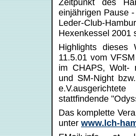
Zeitpunkt des Ha
einjährigen Pause -
Leder-Club-Hambur
Hexenkessel 2001 s
Highlights dieses 
11.5.01 vom VFSM 
im CHAPS, Wolt- m
und SM-Night bzw.
e.V.ausgerichtet
stattfindende "Ody
Das komplette Vera
unter
www.lch-ham