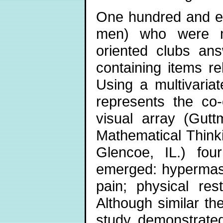
One hundred and ei
men) who were me
oriented clubs ans
containing items re
Using a multivariate
represents the co-
visual array (Gutt
Mathematical Thinki
Glencoe, IL.) four 
emerged: hypermascu
pain; physical rest
Although similar t
study demonstrated