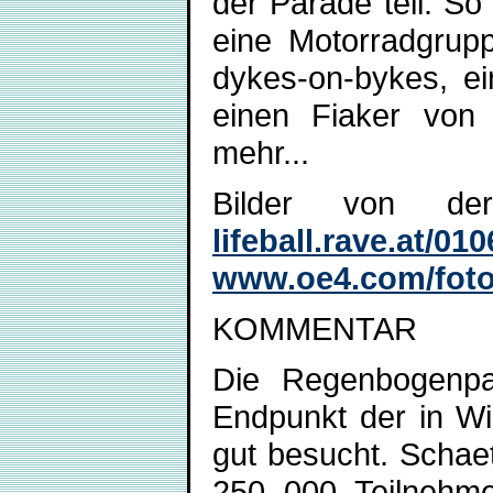
der Parade teil. So
eine Motorradgrup
dykes-on-bykes, e
einen Fiaker von
mehr...
Bilder von de
lifeball.rave.at/010
www.oe4.com/foto
KOMMENTAR
Die Regenbogenpa
Endpunkt der in Wi
gut besucht. Schae
250 000 Teilnehme