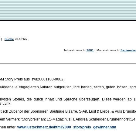
. |
Suche
im Archiv.
Jahresübersicht
2001
| Monatsübersicht
Septembe
SM Story Preis aus [swl20001108-0002]!
ieder alle engagierten Autoren aufgerufen, ihre harten, zarten, guten, bösen, sp
ensivsten Stories, die durch Inhalt und Sprache überzeugen. Diese werden a
e Lyrik.
isch Zubehör der Sponsoren Boutique Bizarre, S-Art, Lust & Liebe, & Puls Drugst
t dem Vermerk "Storypreis" an: LS-Magazin, z.H. Andrea Schneider, Brunnenhofstr.
nen unter:
www.lustschmerz.de/html/2000_storypreis_gewinner.htm