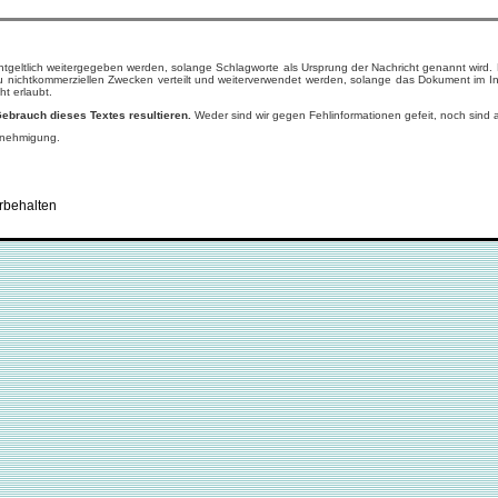
tgeltlich weitergegeben werden, solange Schlagworte als Ursprung der Nachricht genannt wird
u nichtkommerziellen Zwecken verteilt und weiterverwendet werden, solange das Dokument im In
ht erlaubt.
Gebrauch dieses Textes resultieren.
Weder sind wir gegen Fehlinformationen gefeit, noch sind 
enehmigung.
rbehalten