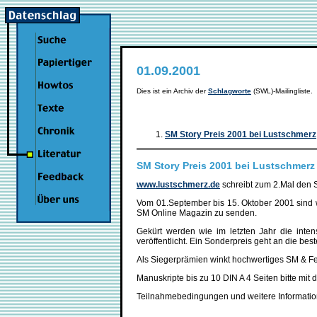
01.09.2001
Dies ist ein Archiv der
Schlagworte
(SWL)-Mailingliste
SM Story Preis 2001 bei Lustschmerz
SM Story Preis 2001 bei Lustschmerz
www.lustschmerz.de
schreibt zum 2.Mal den 
Vom 01.September bis 15. Oktober 2001 sind w
SM Online Magazin zu senden.
Gekürt werden wie im letzten Jahr die int
veröffentlicht. Ein Sonderpreis geht an die best
Als Siegerprämien winkt hochwertiges SM & Fet
Manuskripte bis zu 10 DIN A 4 Seiten bitte mi
Teilnahmebedingungen und weitere Informatio