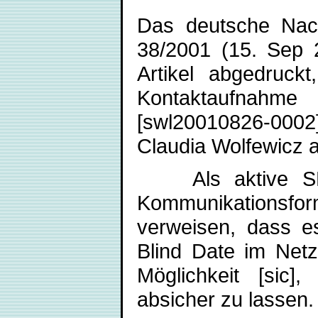
Das deutsche Nach
38/2001 (15. Sep 
Artikel abgedruc
Kontaktaufnahm
[swl20010826-0002]
Claudia Wolfewicz a
Als aktive SM-C
Kommunikationsfor
verweisen, dass es
Blind Date im Netz
Möglichkeit [sic]
absicher zu lassen.