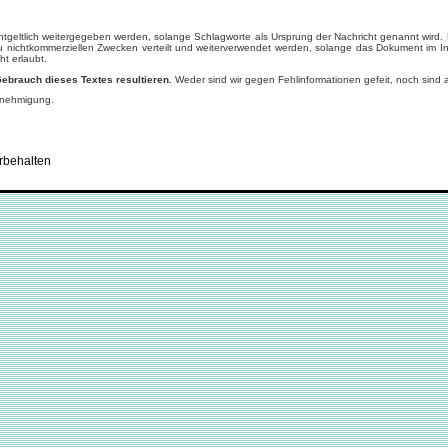
tgeltlich weitergegeben werden, solange Schlagworte als Ursprung der Nachricht genannt wird
u nichtkommerziellen Zwecken verteilt und weiterverwendet werden, solange das Dokument im In
ht erlaubt.
Gebrauch dieses Textes resultieren.
Weder sind wir gegen Fehlinformationen gefeit, noch sind 
enehmigung.
rbehalten