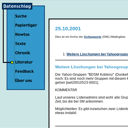
25.10.2001
Dies ist ein Archiv der
Schlagworte
(SWL)-Mailingliste
Weitere Löschungen bei Yahoogroups
Weitere Löschungen bei Yahoogrou
Die Yahoo-Gruppen "BDSM Koblenz" (DunkelEck
noch. Es sind noch mehr Gruppen mit diesem Kon
gehen [swl20010523-0001].
KOMMENTAR
Laut unseres Listenadmins sind wohl alle Gru
Zeit, bis die bei SM ankommen.
Möglichkeiten: Es gibt inzwischen zwei Liste
etwas instabil.