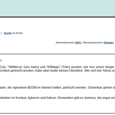
. |
Suche
im Archiv.
Jahresübersicht
2001
| Monatsübersicht
Oktober
ps
), "SMWicca" (von Aahz) und "itSMagic" (Trier) wurden, wie nun schon länger 
text gelöscht worden, habe aber leider keinen Überblick. Wer sich bei Yahoo einge
ppen, die irgendwie BDSM im Namen hatten, gelöscht worden. Scheinbar gehen di
nbetreiber im Kontext, Agheron und Astrum. Desweitern gibt es domeus, die sogar 