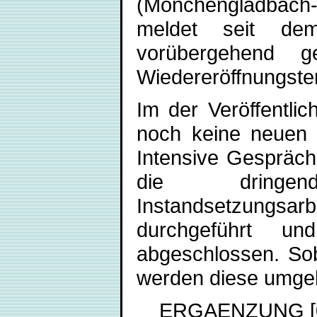
(Mönchengladbach-
meldet seit dem
vorübergehend g
Wiedereröffnungster
Im der Veröffentlic
noch keine neuen 
Intensive Gespräch
die dringen
Instandsetzungsa
durchgeführt un
abgeschlossen. Sob
werden diese umgehe
ERGAENZUNG [03