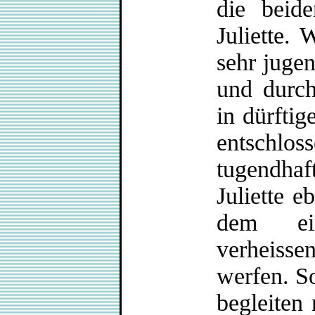
die beid
Juliette. 
sehr juge
und durch
in dürftig
entschlos
tugendhaf
Juliette e
dem ein
verheisse
werfen. S
begleiten