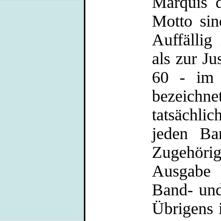
Marquis 
Motto sin
Auffällig 
als zur Ju
60 - im 
bezeic
tatsächli
jeden Ba
Zugehöri
Ausgabe 
Band- und 
Übrigens 