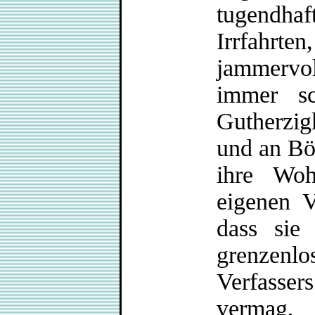
tugendh
Irrfahr
jammervo
immer sc
Gutherzi
und an Bö
ihre Woh
eigenen V
dass sie
grenzen
Verfasser
vermag, 