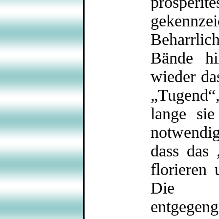
prosper
gekennz
Beharrlic
Bände h
wieder da
„Tugend“
lange sie
notwendi
dass das 
floriere
Die V
entgegeng