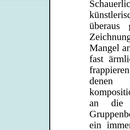
Schauerlic
künstleris
überaus 
Zeichnung
Mangel an 
fast ärml
frappieren
denen 
komposit
an die 
Gruppenbe
ein immer