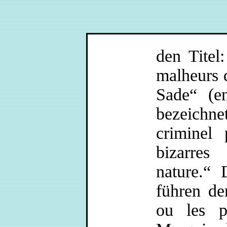
den Titel
malheurs 
Sade“ (e
bezeichn
criminel 
bizarres
nature.“
führen den
ou les p