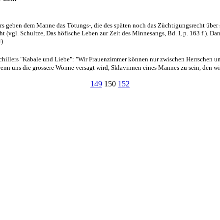
ters geben dem Manne das Tötungs-, die des späten noch das Züchtigungsrecht über 
(vgl. Schultze, Das höfische Leben zur Zeit des Minnesangs, Bd. I, p. 163 f.). Da
).
Schillers "Kabale und Liebe": "Wir Frauenzimmer können nur zwischen Herrschen 
wenn uns die grössere Wonne versagt wird, Sklavinnen eines Mannes zu sein, den wir l
149
150
152