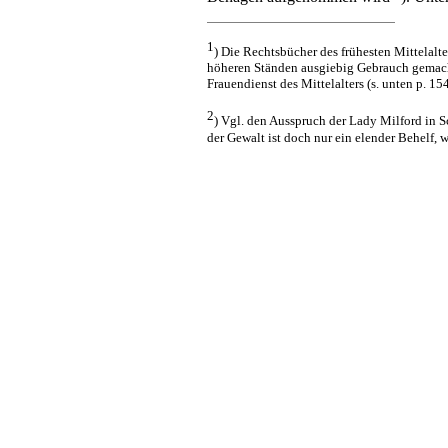
1
) Die Rechtsbücher des frühesten Mittelal
höheren Ständen ausgiebig Gebrauch gemacht 
Frauendienst des Mittelalters (s. unten p. 154
2
) Vgl. den Ausspruch der Lady Milford in 
der Gewalt ist doch nur ein elender Behelf, 