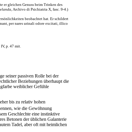
atte er gleichen Genuss beim Trinken des
elanda
, Archivo di Psichiatria X, fasc. 9-4.)
ersönlichkeiten beobachtet hat. Er schildert
t, per nares urinali odore excitati, illico
V, p. 47 mit.
e seiner passiven Rolle bei der
lechtlicher Beziehungen überhaupt die
ngfarbe weiblicher Gefühle
her bis zu relativ hohen
erkennen, wie die Gewöhnung
sem Geschlechte eine instinktive
res Betonen der üblichen Galanterie
utem Tadel, aber oft mit heimlichen