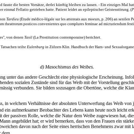
fasste die besten Vorsätze, derlei künftig bleiben zu lassen. - Ein einziges Mal h
 einmal Fellatio getrieben hatte. Patient leidet an epileptischer Geistesstörung. (
P
chon
Tardieu
(Etude médico-légale sur les attentats aux moeurs, p. 206) an senilen P
irum theatrorum posticos convenientes quo complures feminae ad micturiendum festinan
ires", von denen
Taxil
(La Prostitution contemporaine) berichtet.
 Tatsachen teilte
Eulenburg
in Zülzers Klin. Handbuch der Harn- und Sexualorgane I
d) Masochismus des Weibes.
ng unter das andere Geschlecht eine physiologische Erscheinung. Infolg
henden sozialen Zustände sind für das Weib mit der Vorstellung gesch
mässig verbunden. Sie bilden sozusagen die Obertöne, welche die Kla
s, in welchem Verhältnisse der absoluten Unterwerfung das Weib von je
und ein aufmerksamer Beobachter des Lebens kann heute noch leicht 
it der passiven Rolle, welche die Natur dem Weibe zugewiesen hat, die
ann angebildet hat; er wird bemerken, dass von den Frauen ein stärke
weichen davon nach der Seite eines herrischen Benehmens zwar mit la
r dem