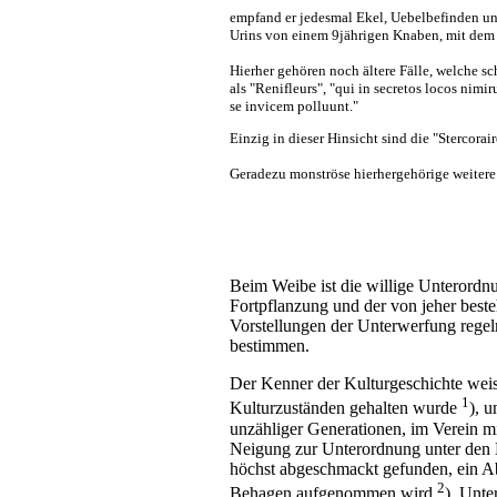
empfand er jedesmal Ekel, Uebelbefinden und 
Urins von einem 9jährigen Knaben, mit dem er
Hierher gehören noch ältere Fälle, welche s
als "Renifleurs", "qui in secretos locos nim
se invicem polluunt."
Einzig in dieser Hinsicht sind die "Stercora
Geradezu monströse hierhergehörige weitere
Beim Weibe ist die willige Unterordnu
Fortpflanzung und der von jeher beste
Vorstellungen der Unterwerfung regel
bestimmen.
Der Kenner der Kulturgeschichte weis
1
Kulturzuständen gehalten wurde
), 
unzähliger Generationen, im Verein m
Neigung zur Unterordnung unter den M
höchst abgeschmackt gefunden, ein Ab
2
Behagen aufgenommen wird
). Unte