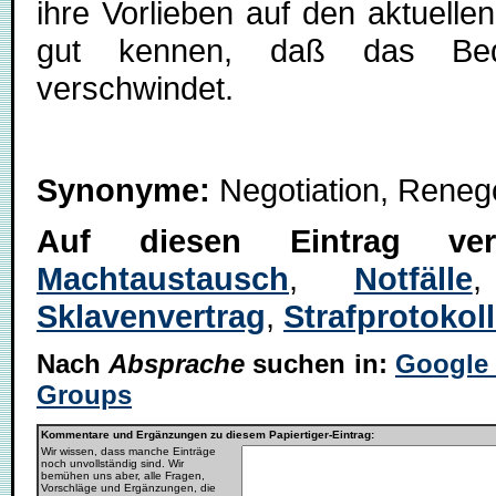
ihre Vorlieben auf den aktuelle
gut kennen, daß das Bedü
verschwindet.
Synonyme:
Negotiation, Renego
Auf diesen Eintrag ve
Machtaustausch
,
Notfälle
Sklavenvertrag
,
Strafprotokol
Nach
Absprache
suchen in:
Google
Groups
Kommentare und Ergänzungen zu diesem Papiertiger-Eintrag:
Wir wissen, dass manche Einträge
noch unvollständig sind. Wir
bemühen uns aber, alle Fragen,
Vorschläge und Ergänzungen, die