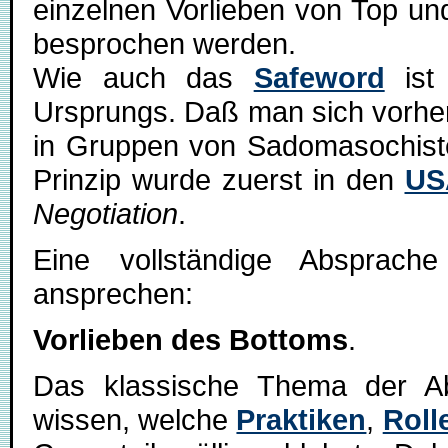
einzelnen Vorlieben von Top u
besprochen werden.
Wie auch das
Safeword
ist 
Ursprungs. Daß man sich vorher
in Gruppen von Sadomasochist
Prinzip wurde zuerst in den
US
Negotiation
.
Eine vollständige Absprach
ansprechen:
Vorlieben des Bottoms
.
Das klassische Thema der A
wissen, welche
Praktiken
,
Roll