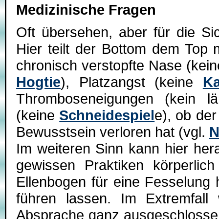
Medizinische Fragen
Oft übersehen, aber für die Si
Hier teilt der Bottom dem Top 
chronisch verstopfte Nase (kei
Hogtie
), Platzangst (keine
K
Thromboseneigungen (kein lä
(keine
Schneidespiel
e), ob de
Bewusstsein verloren hat (vgl.
N
Im weiteren Sinn kann hier he
gewissen Praktiken körperlich
Ellenbogen für eine Fesselun
führen lassen. Im Extremfall
Absprache ganz ausgeschlossen 